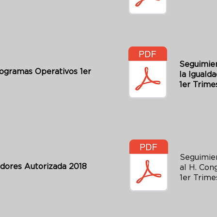
8
Seguimien
ogramas Operativos 1er
la Iguald
1er Trim
Seguimie
adores Autorizada 2018
al H. Con
1er T